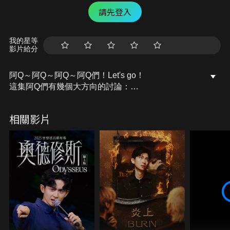
請先登入
我的星等
影片給分
阿Q～阿Q～阿Q～阿Q們！Let's go！
這集阿Q們有幾個大方向的討論：
一、男生尿尿後到底要不要擦？
二、馬桶要不要蓋馬桶蓋？
相關影片
三、洗澡時會不會做其他的事
四、頭髮問題
延伸了許許多多衛生及沐浴的習慣
我們平常相處也真的是會聊這些事情
真的太好聊了
阿Q們：崇、粉紅、肚子、詹皇
主持人：Ariel