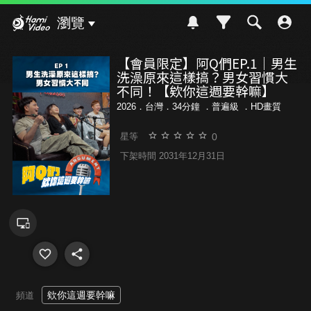
Hami Video
瀏覽
【會員限定】阿Q們EP.1｜男生
洗澡原來這樣搞？男女習慣大
不同！【欸你這週要幹嘛】
2026．台灣．34分鐘 ．
普遍級
．HD畫質
0
星等
下架時間 2031年12月31日
欸你這週要幹嘛
頻道