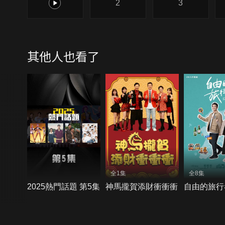
1
2
3
其他人也看了
全1集
全8集
2025熱門話題 第5集
神馬攏賀添財衝衝衝
自由的旅行