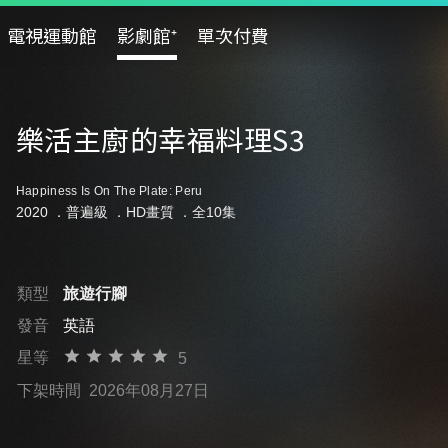
電視運動館
影劇館⁺
單次付費
樂活主廚的幸福料理S3
Happiness Is On The Plate: Peru
2020 ．
普遍級
．HD畫質 ．全10集
類型
旅遊行腳
發音
英語
星等
5
下架時間
2026年08月27日