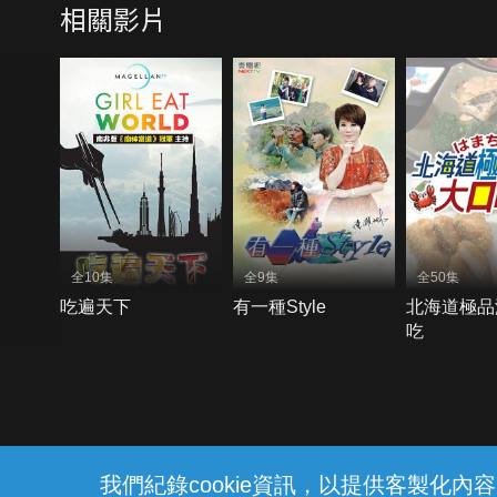
相關影片
全10集
全9集
全50集
吃遍天下
有一種Style
北海道極品
吃
{{notifyMsg}}
我們紀錄cookie資訊，以提供客製化