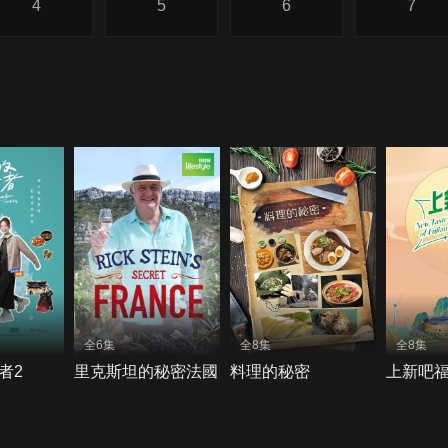
4
5
6
7
全6集
全8集
全8集
者2
里克斯坦的秘密法國
料理的秘密
上新吧