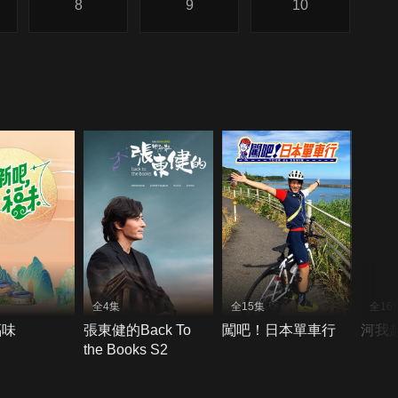
8
9
10
全4集
全15集
全16
福味
張東健的Back To
闖吧！日本單車行
河我
the Books S2