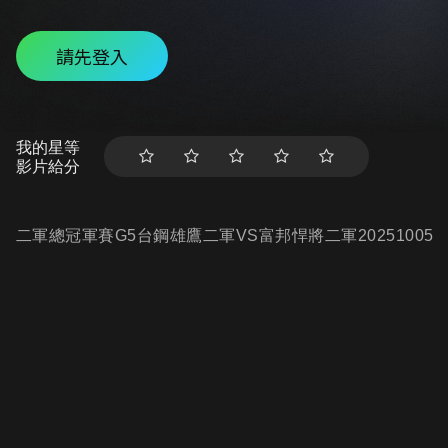
請先登入
我的星等
影片給分
二軍總冠軍賽G5台鋼雄鷹二軍VS富邦悍將二軍20251005