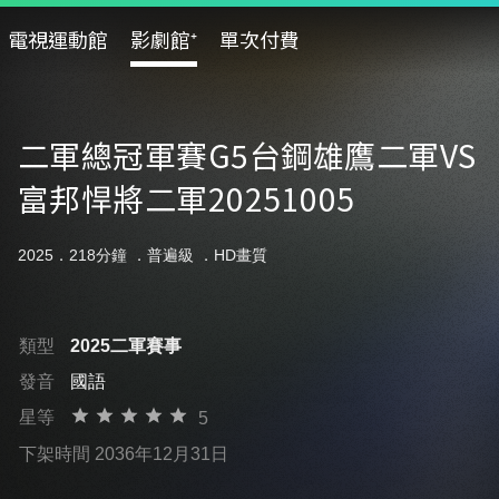
電視運動館
影劇館⁺
單次付費
二軍總冠軍賽G5台鋼雄鷹二軍VS
富邦悍將二軍20251005
2025．218分鐘 ．
普遍級
．HD畫質
類型
2025二軍賽事
發音
國語
星等
5
下架時間 2036年12月31日