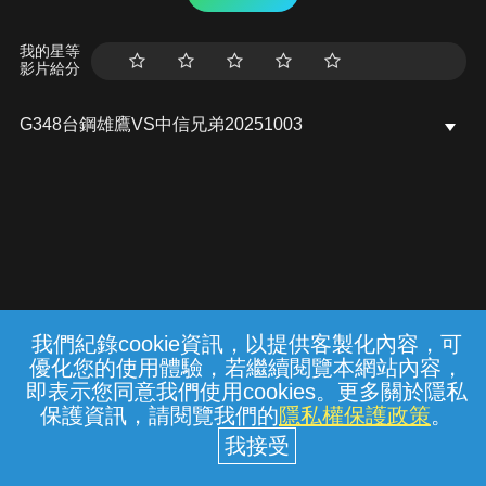
我的星等
影片給分
G348台鋼雄鷹VS中信兄弟20251003
我們紀錄cookie資訊，以提供客製化內容，可
{{notifyMsg}}
優化您的使用體驗，若繼續閱覽本網站內容，
常見問題
線上客服
服務條款
隱私權保護
即表示您同意我們使用cookies。更多關於隱私
保護資訊，請閱覽我們的
隱私權保護政策
。
中華電信股份有限公司個人家庭分公司
(統一編號：96979949) © 2026