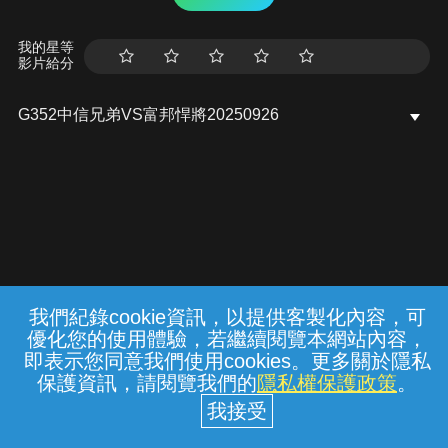
我的星等
影片給分
G352中信兄弟VS富邦悍將20250926
我們紀錄cookie資訊，以提供客製化內容，可
{{notifyMsg}}
優化您的使用體驗，若繼續閱覽本網站內容，
常見問題
線上客服
服務條款
隱私權保護
即表示您同意我們使用cookies。更多關於隱私
保護資訊，請閱覽我們的
隱私權保護政策
。
中華電信股份有限公司個人家庭分公司
(統一編號：96979949) © 2026