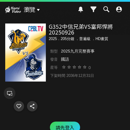
Hami Video
瀏覽
G352中信兄弟VS富邦悍將
20250926
2025．205分鐘 ．
普遍級
．HD畫質
2025九月完整賽事
類型
國語
發音
0
星等
下架時間 2036年12月31日
請先登入