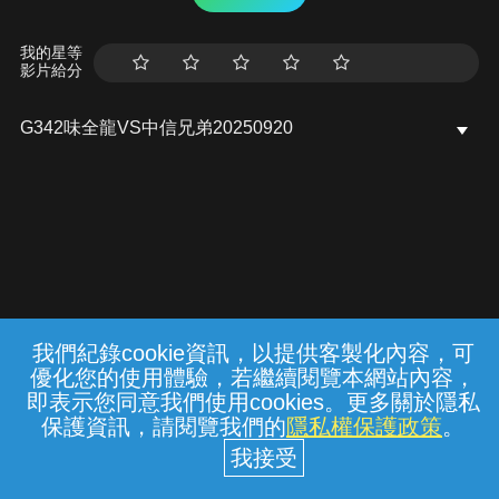
我的星等
影片給分
G342味全龍VS中信兄弟20250920
我們紀錄cookie資訊，以提供客製化內容，可
{{notifyMsg}}
優化您的使用體驗，若繼續閱覽本網站內容，
常見問題
線上客服
服務條款
隱私權保護
即表示您同意我們使用cookies。更多關於隱私
保護資訊，請閱覽我們的
隱私權保護政策
。
中華電信股份有限公司個人家庭分公司
(統一編號：96979949) © 2026