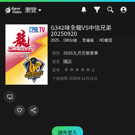
Hami Video
瀏覽
G342味全龍VS中信兄弟
20250920
2025．198分鐘 ．
普遍級
．HD畫質
2025九月完整賽事
類型
國語
發音
0
星等
下架時間 2036年12月31日
請先登入