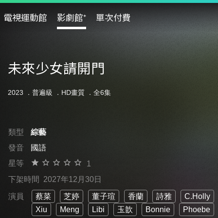
電視運動館
影劇館⁺
單次付費
未來少女請開門
2023 ．
普遍級
．HD畫質 ．全6集
類型
綜藝
發音
國語
星等
1
下架時間
2027年12月30日
演員
蔡菜
芝婷
董子瑄
香蘭
詩雅
C.Holly
Xiu
Meng
Libi
玉歆
Bonnie
Phoebe