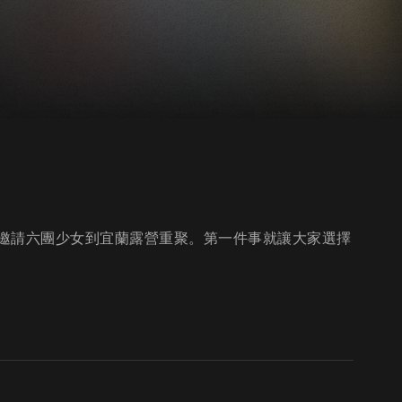
，邀請六團少女到宜蘭露營重聚。第一件事就讓大家選擇