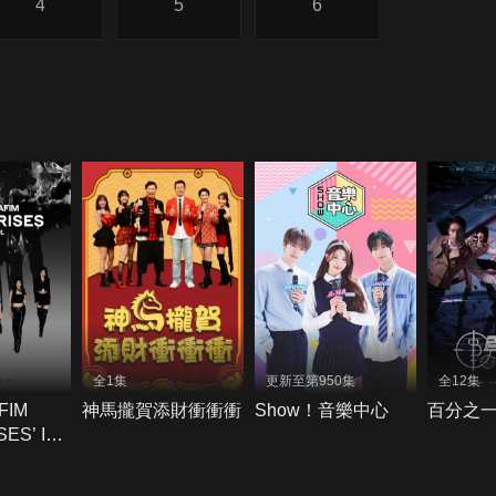
4
5
6
全1集
更新至第950集
全12集
FIM
神馬攏賀添財衝衝衝
Show！音樂中心
百分之
SES’ IN