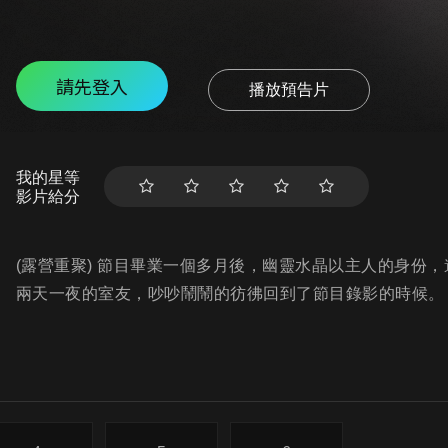
請先登入
播放預告片
我的星等
影片給分
(露營重聚) 節目畢業一個多月後，幽靈水晶以主人的身份
兩天一夜的室友，吵吵鬧鬧的彷彿回到了節目錄影的時候。