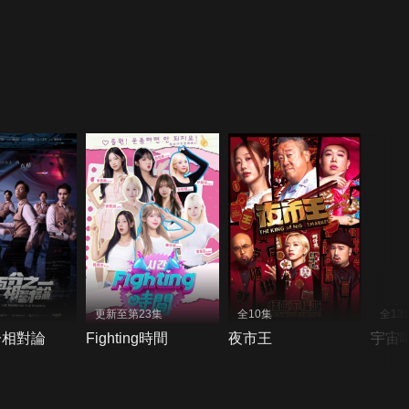
更新至第23集
全10集
全13
一相對論
Fighting時間
夜市王
宇宙