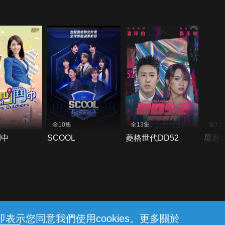
全10集
全13集
全13
鬥中
SCOOL
菱格世代DD52
星廚
示您同意我們使用cookies。更多關於