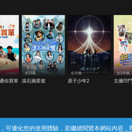
全24集
全30集
全100集
通你買單
滾石摘星號
原子少年2
主播凹
常見問題
線上客服
服務條款
隱私權保護
內容，可優化您的使用體驗，若繼續閱覽本網站內容，即表