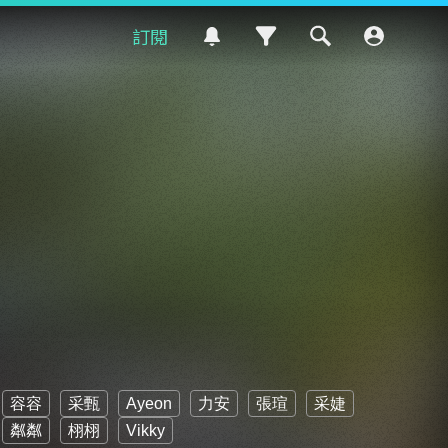
訂閱
容容
采甄
Ayeon
力安
張瑄
采婕
粼粼
栩栩
Vikky