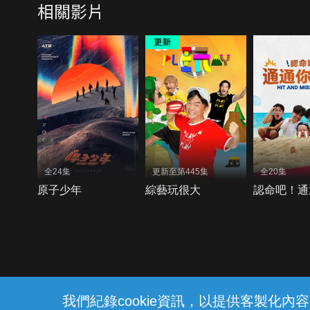
相關影片
全24集
更新至第445集
全20集
原子少年
綜藝玩很大
認命吧！通
{{notifyMsg}}
我們紀錄cookie資訊，以提供客製化