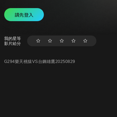
請先登入
我的星等
影片給分
G294樂天桃猿VS台鋼雄鷹20250829