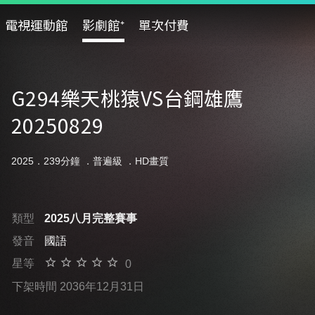
電視運動館
影劇館⁺
單次付費
G294樂天桃猿VS台鋼雄鷹
20250829
2025．239分鐘 ．
普遍級
．HD畫質
類型
2025八月完整賽事
發音
國語
星等
0
下架時間 2036年12月31日