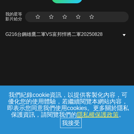
我的星等
影片給分
G216台鋼雄鷹二軍VS富邦悍將二軍20250828
我們紀錄cookie資訊，以提供客製化內容，可
{{notifyMsg}}
優化您的使用體驗，若繼續閱覽本網站內容，
常見問題
線上客服
服務條款
隱私權保護
即表示您同意我們使用cookies。更多關於隱私
保護資訊，請閱覽我們的
隱私權保護政策
。
中華電信股份有限公司個人家庭分公司
(統一編號：96979949) © 2026