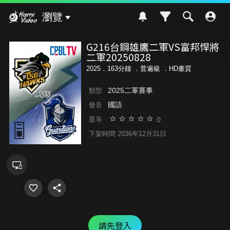
Hami Video
瀏覽
G216台鋼雄鷹二軍VS富邦悍將
二軍20250828
2025．163分鐘 ．
普遍級
．HD畫質
2025二軍賽事
類型
國語
發音
0
星等
下架時間 2036年12月31日
請先登入