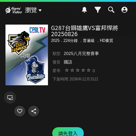
Hami Video
瀏覽
G287台鋼雄鷹VS富邦悍將
20250826
2025．224分鐘 ．
普遍級
．HD畫質
2025八月完整賽事
類型
國語
發音
0
星等
下架時間 2036年12月31日
請先登入