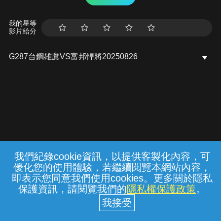
我的星等
影片給分
G287台鋼雄鷹VS富邦悍將20250826
我們紀錄cookie資訊，以提供客製化內容，可
{{notifyMsg}}
優化您的使用體驗，若繼續閱覽本網站內容，
常見問題
線上客服
服務條款
隱私權保護
即表示您同意我們使用cookies。更多關於隱私
保護資訊，請閱覽我們的
隱私權保護政策
。
中華電信股份有限公司個人家庭分公司
(統一編號：96979949) © 2026