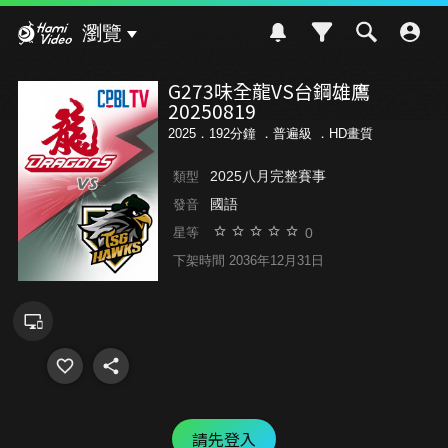
Hami Video
瀏覽
G273味全龍VS台鋼雄鷹
20250819
2025．192分鐘 ．
普遍級
．HD畫質
2025八月完整賽事
類型
國語
發音
0
星等
下架時間 2036年12月31日
請先登入