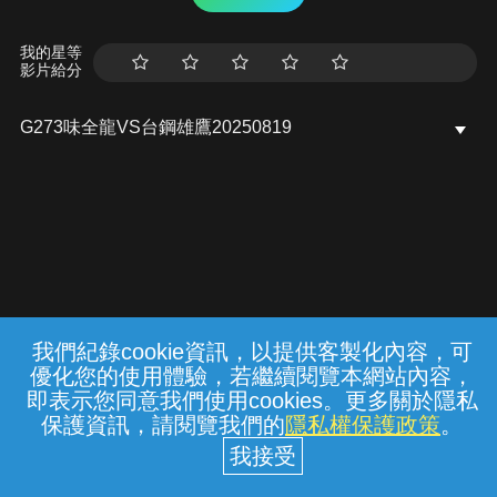
我的星等
影片給分
G273味全龍VS台鋼雄鷹20250819
我們紀錄cookie資訊，以提供客製化內容，可
{{notifyMsg}}
優化您的使用體驗，若繼續閱覽本網站內容，
常見問題
線上客服
服務條款
隱私權保護
即表示您同意我們使用cookies。更多關於隱私
保護資訊，請閱覽我們的
隱私權保護政策
。
中華電信股份有限公司個人家庭分公司
(統一編號：96979949) © 2026