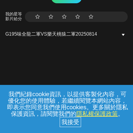
我的星等
影片給分
G195味全龍二軍VS樂天桃猿二軍20250814
我們紀錄cookie資訊，以提供客製化內容，可
{{notifyMsg}}
優化您的使用體驗，若繼續閱覽本網站內容，
常見問題
線上客服
服務條款
隱私權保護
即表示您同意我們使用cookies。更多關於隱私
保護資訊，請閱覽我們的
隱私權保護政策
。
中華電信股份有限公司個人家庭分公司
(統一編號：96979949) © 2026