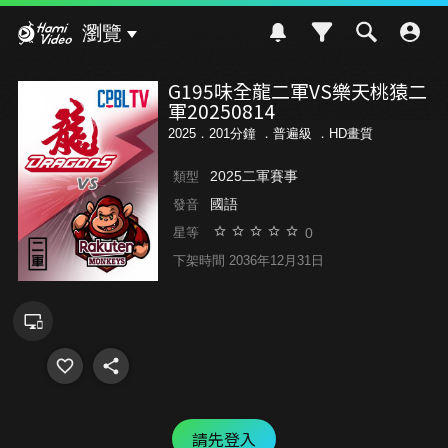
Hami Video
瀏覽
G195味全龍二軍VS樂天桃猿二
軍20250814
2025．201分鐘 ．
普遍級
．HD畫質
2025二軍賽事
類型
國語
發音
0
星等
下架時間 2036年12月31日
請先登入