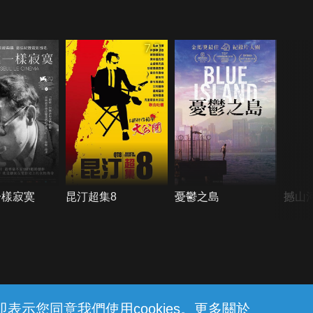
7.3
一樣寂寞
昆汀超集8
憂鬱之島
撼山
示您同意我們使用cookies。更多關於