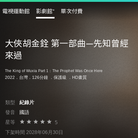
電視運動館
影劇館⁺
單次付費
大俠胡金銓 第一部曲—先知曾經
來過
The King of Wuxia Part 1：The Prophet Was Once Here
2022．台灣．126分鐘 ．
保護級
．HD畫質
類型
紀錄片
發音
國語
星等
5
下架時間 2028年06月30日