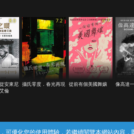
8.0
7.2
6.7
從安東尼
攝氏零度．春光再現
從前有個美國舞孃
像高達
艾倫
常見問題
線上客服
服務條款
隱私權保護
內容，可優化您的使用體驗，若繼續閱覽本網站內容，即表