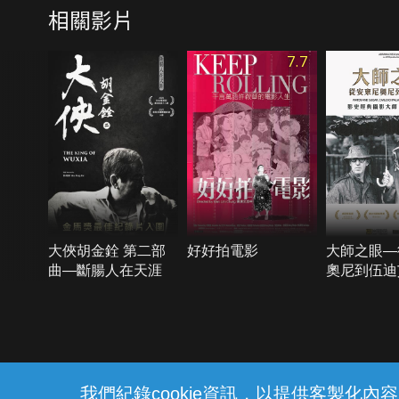
相關影片
7.7
大俠胡金銓 第二部
好好拍電影
大師之眼—
曲—斷腸人在天涯
奧尼到伍迪
{{notifyMsg}}
我們紀錄cookie資訊，以提供客製化