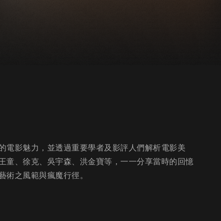
的電影魅力，並透過重要學者及影評人們解析電影美
王童、徐克、吳宇森、洪金寶等，一一分享當時的回憶
藝術之風範與瘋魔行徑。