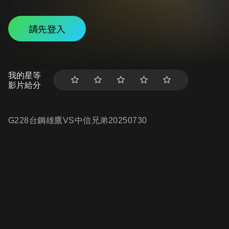
請先登入
我的星等
影片給分
G228台鋼雄鷹VS中信兄弟20250730