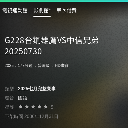
電視運動館
影劇館⁺
單次付費
G228台鋼雄鷹VS中信兄弟
20250730
2025．177分鐘 ．
普遍級
．HD畫質
類型
2025七月完整賽事
發音
國語
星等
5
下架時間 2036年12月31日