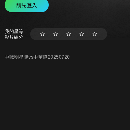
請先登入
我的星等
影片給分
中職明星隊vs中華隊20250720