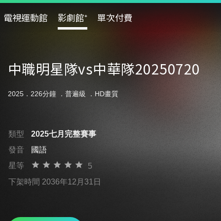
電視運動館
影劇館⁺
單次付費
中職明星隊vs中華隊20250720
2025．226分鐘 ．
普遍級
．HD畫質
類型
2025七月完整賽事
發音
國語
星等
5
下架時間 2036年12月31日