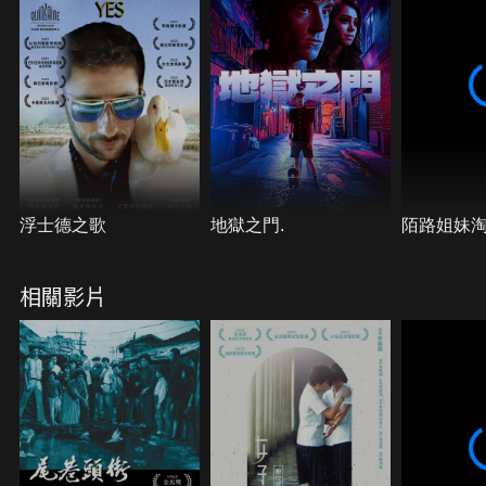
浮士德之歌
地獄之門.
陌路姐妹
相關影片