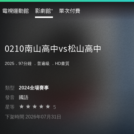
電視運動館
影劇館⁺
單次付費
0210南山高中vs松山高中
2025．97分鐘 ．
普遍級
．HD畫質
類型
2024全場賽事
發音
國語
星等
5
下架時間 2026年07月31日