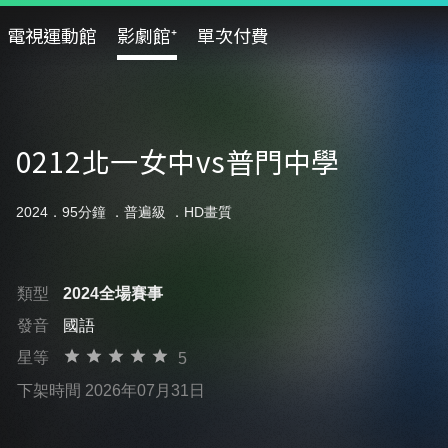
電視運動館
影劇館⁺
單次付費
0212北一女中vs普門中學
2024．95分鐘 ．
普遍級
．HD畫質
類型
2024全場賽事
發音
國語
星等
5
下架時間 2026年07月31日