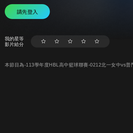
請先登入
我的星等
影片給分
本節目為-113學年度HBL高中籃球聯賽-0212北一女中vs