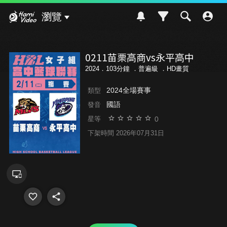
Hami Video
瀏覽
0211苗栗高商vs永平高中
2024．103分鐘 ．
普遍級
．HD畫質
2024全場賽事
類型
國語
發音
0
星等
下架時間 2026年07月31日