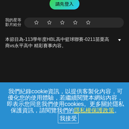
請先登入
我的星等
影片給分
本節目為-113學年度HBL高中籃球聯賽-0211苗栗高
商vs永平高中 精彩賽事內容。
我們紀錄cookie資訊，以提供客製化內容，可
{{notifyMsg}}
優化您的使用體驗，若繼續閱覽本網站內容，
常見問題
線上客服
服務條款
隱私權保護
即表示您同意我們使用cookies。更多關於隱私
保護資訊，請閱覽我們的
隱私權保護政策
。
中華電信股份有限公司個人家庭分公司
(統一編號：96979949) © 2026