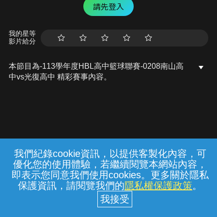
請先登入
我的星等
影片給分
本節目為-113學年度HBL高中籃球聯賽-0208南山高
中vs光復高中 精彩賽事內容。
我們紀錄cookie資訊，以提供客製化內容，可
{{notifyMsg}}
優化您的使用體驗，若繼續閱覽本網站內容，
常見問題
線上客服
服務條款
隱私權保護
即表示您同意我們使用cookies。更多關於隱私
保護資訊，請閱覽我們的
隱私權保護政策
。
中華電信股份有限公司個人家庭分公司
(統一編號：96979949) © 2026