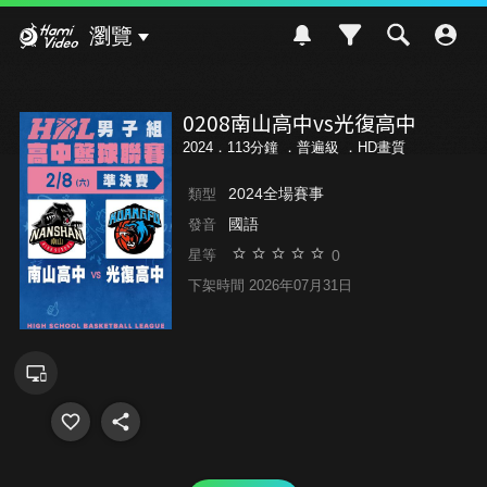
Hami Video
瀏覽
0208南山高中vs光復高中
2024．113分鐘 ．
普遍級
．HD畫質
2024全場賽事
類型
國語
發音
0
星等
下架時間 2026年07月31日