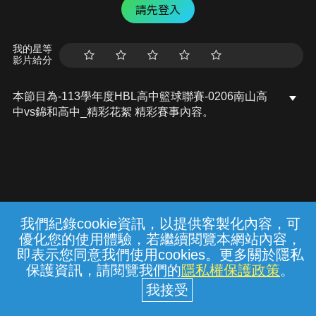
請先登入
我的星等
影片給分
本節目為-113學年度HBL高中籃球聯賽-0206南山高
中vs錦和高中_精彩花絮 精彩賽事內容。
我們紀錄cookie資訊，以提供客製化內容，可
{{notifyMsg}}
優化您的使用體驗，若繼續閱覽本網站內容，
常見問題
線上客服
服務條款
隱私權保護
即表示您同意我們使用cookies。更多關於隱私
保護資訊，請閱覽我們的
隱私權保護政策
。
中華電信股份有限公司個人家庭分公司
(統一編號：96979949) © 2026