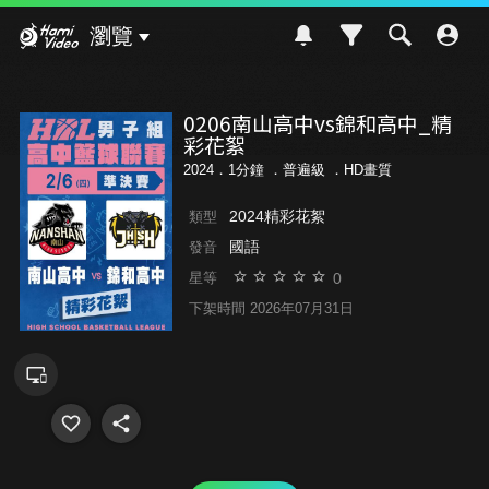
Hami Video
瀏覽
0206南山高中vs錦和高中_精
彩花絮
2024．1分鐘 ．
普遍級
．HD畫質
2024精彩花絮
類型
國語
發音
0
星等
下架時間 2026年07月31日