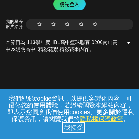
請先登入
我的星等
影片給分
本節目為-113學年度HBL高中籃球聯賽-0206南山高
中vs陽明高中_精彩花絮 精彩賽事內容。
我們紀錄cookie資訊，以提供客製化內容，可
{{notifyMsg}}
優化您的使用體驗，若繼續閱覽本網站內容，
常見問題
線上客服
服務條款
隱私權保護
即表示您同意我們使用cookies。更多關於隱私
保護資訊，請閱覽我們的
隱私權保護政策
。
中華電信股份有限公司個人家庭分公司
(統一編號：96979949) © 2026