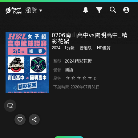
Hami Video
瀏覽
0206南山高中vs陽明高中_精
彩花絮
2024．1分鐘 ．
普遍級
．HD畫質
2024精彩花絮
類型
國語
發音
0
星等
下架時間 2026年07月31日