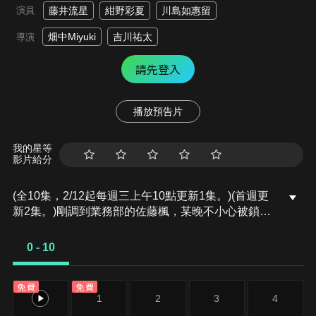
演員
藤井流星
紺野彩夏
川島如惠留
畑中Miyuki
吉川祐太
導演
請先登入
播放預告片
我的星等
影片給分
(全10集，2/12起每週三上午10點更新1集。)(首週更
新2集。)剛調到業務部的佐藤楓，某晚不小心被鎖在
公司走廊外。正當她手足無措時，碰巧被暗戀的前輩
鹽谷大輔所救，並陰錯陽差地來到鹽谷的家中。然而
0 - 10
鹽谷的室友突然回來，而這位室友正是楓最害怕的前
輩！情急之下，鹽谷與楓一同躲進了衣櫃。兩人靠得
免費
免費
越來越近，心跳也逐漸加速，此時鹽谷的嘴唇竟然靠
0
1
2
3
4
近到楓的面前！？