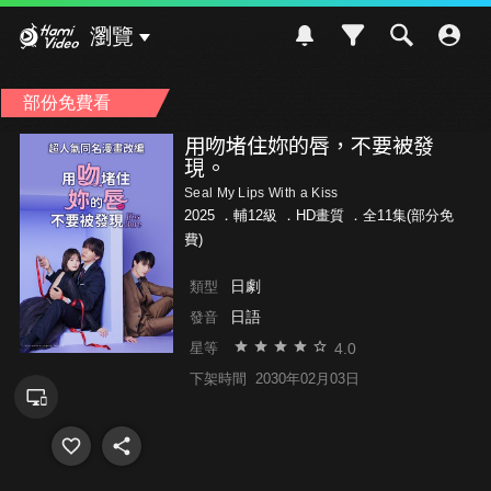
Hami Video
瀏覽
部份免費看
用吻堵住妳的唇，不要被發
現。
Seal My Lips With a Kiss
2025 ．
輔12級
．HD畫質 ．全11集(部分免
費)
日劇
類型
日語
發音
4.0
星等
下架時間
2030年02月03日