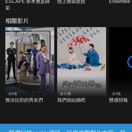
ESCAPE 那本應是綁
戀上換裝娃娃
Ensembl
架
相關影片
全6集
全12集
全9集
無法抗拒的男友們
我們假結婚吧
體感預報