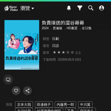
Hami Video
瀏覽
負責接送的澀谷哥哥
2024 ．
普遍級
．HD畫質 ．全12集
日劇
類型
日語
發音
3.3
星等
下架時間
2028年06月18日
演員
京本大我
田邊桃子
內藤秀一郎
中川翼