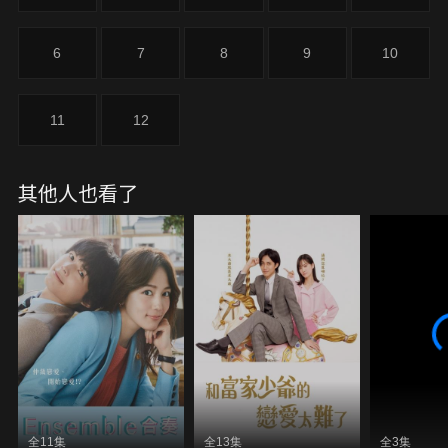
6
7
8
9
10
11
12
其他人也看了
全11集
全13集
全3集