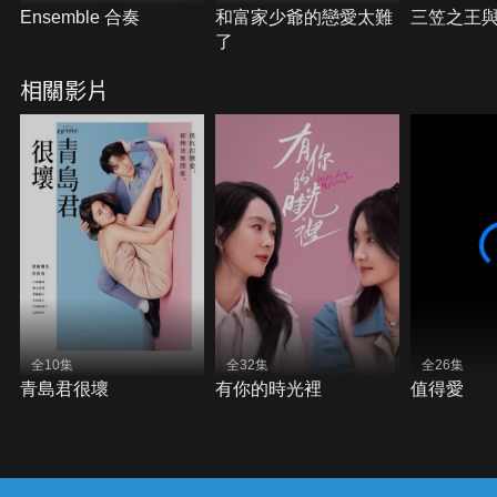
Ensemble 合奏
和富家少爺的戀愛太難
三笠之王
了
相關影片
全10集
全32集
全26集
青島君很壞
有你的時光裡
值得愛