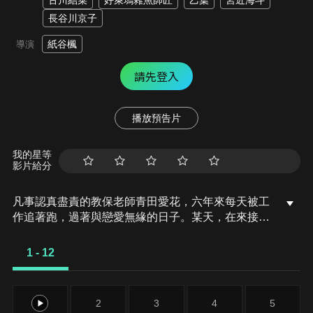
古川結菜
好萊塢雜魚師匠
乙葉
宮近海斗
長谷川京子
紙谷楓
導演
請先登入
播放預告片
我的星等
影片給分
凡事認真盡責的教保老師青田愛花，六年來每天被工
作追著跑，過著與戀愛無緣的日子。某天，在來接送
孩童的家長中，突然出現了一個呆萌帥哥——園童音
夢的哥哥澀谷大海！自從父母某次讓音夢帶著擦傷回
1 - 12
家，澀谷便決定由自己負責妹妹的接送任務。而私下
總是運動服配木屐的澀谷，居然是當紅人氣演員！？
1
2
3
4
5