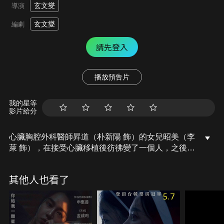
玄文燮
導演
玄文燮
編劇
請先登入
播放預告片
我的星等
影片給分
心臟胸腔外科醫師昇道（朴新陽 飾）的女兒昭美（李
萊 飾），在接受心臟移植後彷彿變了一個人，之後更
在驅魔儀式的過程中喪命。在三日的葬禮期間，昇道
不斷聽到昭美的聲音，另一方面，昭美死前為她進行
其他人也看了
驅魔儀式的神父海信（李暋起 飾），在死去少女的心
臟中發現了恐怖的存在……！
5.7