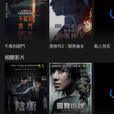
千萬別開門
黑祭司2：闇黑修女
殺人預言
相關影片
5.5
6.1