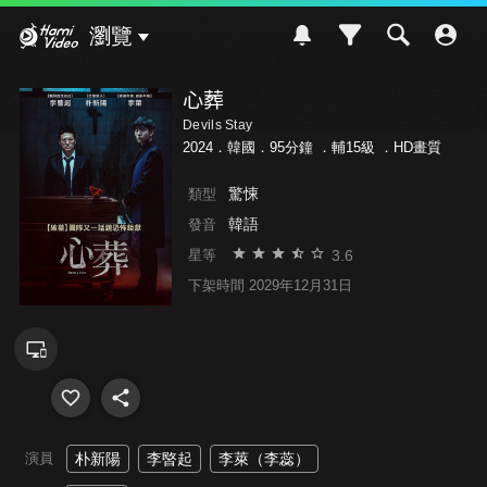
Hami Video
瀏覽
心葬
Devils Stay
2024．韓國．95分鐘 ．
輔15級
．HD畫質
驚悚
類型
韓語
發音
3.6
星等
下架時間 2029年12月31日
演員
朴新陽
李暋起
李萊（李蕊）