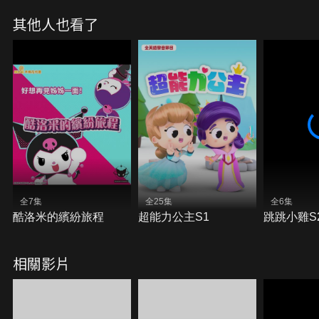
其他人也看了
全7集
全25集
全6集
酷洛米的繽紛旅程
超能力公主S1
跳跳小雞S
相關影片