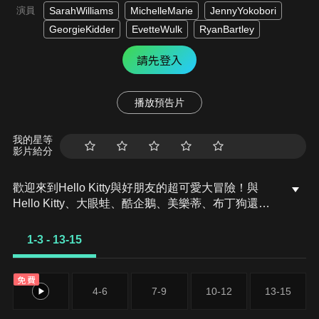
演員
SarahWilliams
MichelleMarie
JennyYokobori
GeorgieKidder
EvetteWulk
RyanBartley
請先登入
播放預告片
我的星等
影片給分
歡迎來到Hello Kitty與好朋友的超可愛大冒險！與
Hello Kitty、大眼蛙、酷企鵝、美樂蒂、布丁狗還有
酷洛米，準備和朋友們一起經歷有趣的冒險吧！
1-3 - 13-15
免費
1-3
4-6
7-9
10-12
13-15