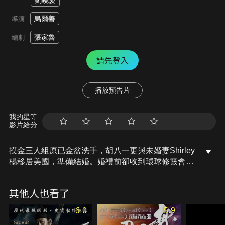
劉曉慶
烏爾善
導演
張家魯
編劇
請先登入
播放預告片
我的星等
影片給分
摸金三人組原已金盆洗手，胡八一更與未婚妻Shirley
楊移居美國，準備結婚。婚禮前卻收到環球修靈會會
長重金禮聘三人組，尋找傳說開在陰陽交界的彼岸
花；王凱旋更發現二十年前死在「百眼窟」的初戀戰
其他人也看了
友丁思甜的消息，王凱旋不顧一切決定重出江湖，與
胡八一、Shirley楊再度踏入千年古墓，卻發現流傳已
6.0
5.9
久的驚天秘密…