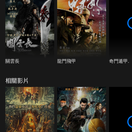
關雲長
龍門飛甲
奇門遁甲.
相關影片