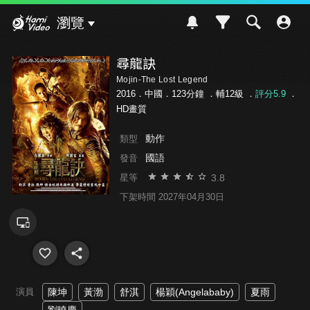
Hami Video
瀏覽
尋龍訣
Mojin-The Lost Legend
2016．中國．123分鐘 ．
輔12級
．
評分5.9
．
HD畫質
動作
類型
國語
發音
3.8
星等
下架時間 2027年04月30日
演員
陳坤
黃渤
舒淇
楊穎(Angelababy)
夏雨