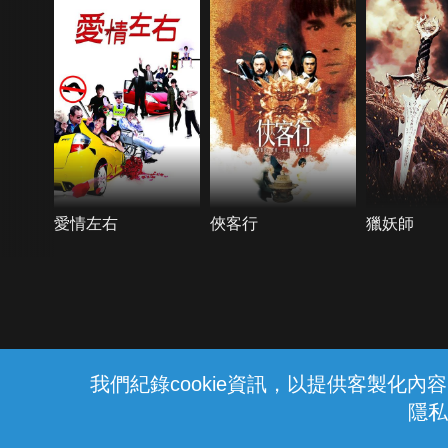
愛情左右
俠客行
獵妖師
{{notifyMsg}}
我們紀錄cookie資訊，以提供客製化
隱私