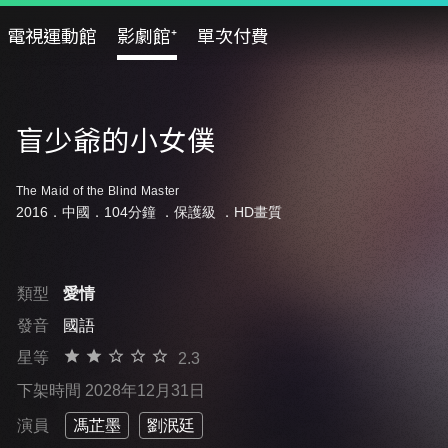
電視運動館
影劇館⁺
單次付費
盲少爺的小女僕
The Maid of the Blind Master
2016．中國．104分鐘 ．
保護級
．HD畫質
類型
愛情
發音
國語
星等
2.3
下架時間 2028年12月31日
演員
馮芷墨
劉泯廷