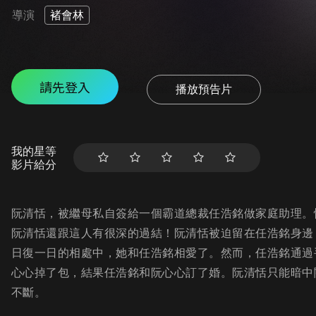
導演
褚會林
請先登入
播放預告片
我的星等
影片給分
阮清恬，被繼母私自簽給一個霸道總裁任浩銘做家庭助理。
阮清恬還跟這人有很深的過結！阮清恬被迫留在任浩銘身邊
日復一日的相處中，她和任浩銘相愛了。然而，任浩銘通過
心心掉了包，結果任浩銘和阮心心訂了婚。阮清恬只能暗中
不斷。