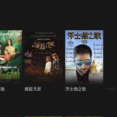
冒險
搖籃凡世
浮士德之歌
一半