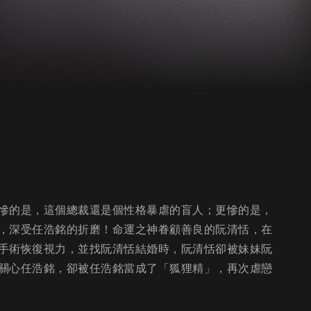
慘的是，這個總裁還是個性格暴虐的盲人；更慘的是，
，深受任浩銘的折磨！命運之神眷顧善良的阮清恬，在
手術恢復視力，並找阮清恬結婚時，阮清恬卻被妹妹阮
關心任浩銘，卻被任浩銘當成了「狐狸精」，再次虐戀