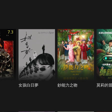
7.3
女孩白日夢
鈔能力之吻
莫莉的