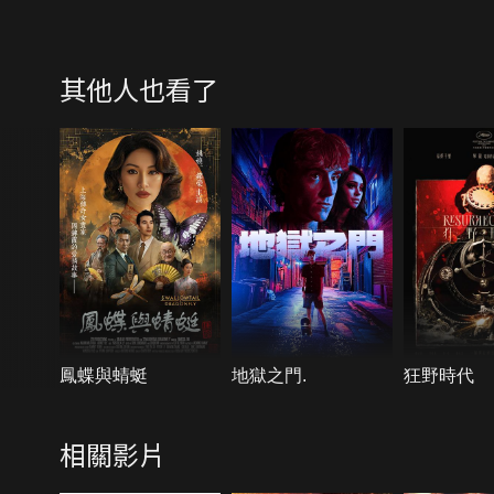
其他人也看了
鳳蝶與蜻蜓
地獄之門.
狂野時代
相關影片