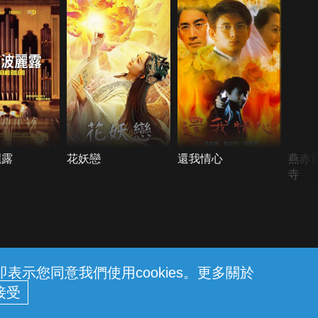
麗露
花妖戀
還我情心
燕赤
寺
示您同意我們使用cookies。更多關於