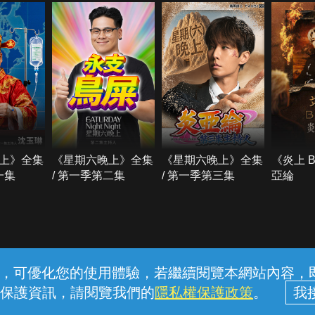
上》全集
《星期六晚上》全集
《星期六晚上》全集
《炎上 
一集
/ 第一季第二集
/ 第一季第三集
亞綸
常見問題
線上客服
服務條款
隱私權保護
內容，可優化您的使用體驗，若繼續閱覽本網站內容，即表
保護資訊，請閱覽我們的
隱私權保護政策
。
中華電信股份有限公司個人家庭分公司 (統一編號：96979949) © 2026