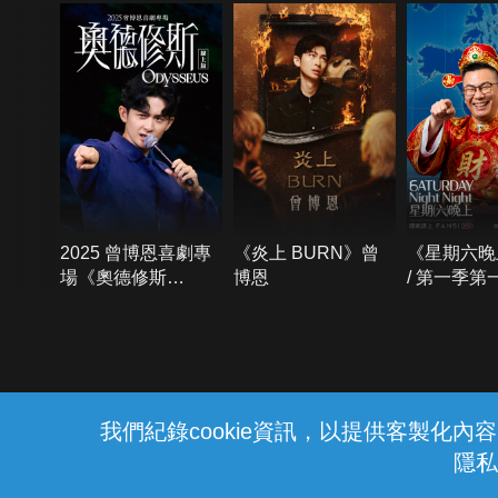
2025 曾博恩喜劇專
《炎上 BURN》曾
《星期六晚
場《奧德修斯
博恩
/ 第一季第
Odysseus》
{{notifyMsg}}
我們紀錄cookie資訊，以提供客製化
隱私