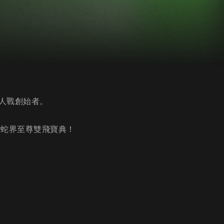
人戰創始者。
請蛇界至尊雙飛寶典！