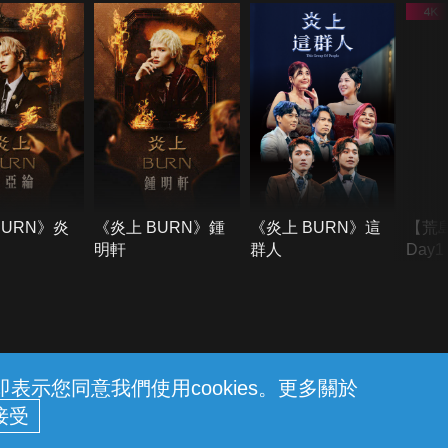
BURN》炎
《炎上 BURN》鍾
《炎上 BURN》這
【荒
明軒
群人
Day
難所
不了
示您同意我們使用cookies。更多關於