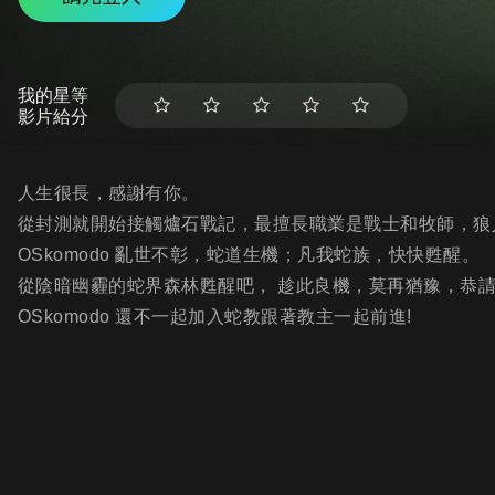
我的星等
影片給分
人生很長，感謝有你。
從封測就開始接觸爐石戰記，最擅長職業是戰士和牧師，狼
OSkomodo 亂世不彰，蛇道生機；凡我蛇族，快快甦醒。
從陰暗幽霾的蛇界森林甦醒吧， 趁此良機，莫再猶豫，恭
OSkomodo 還不一起加入蛇教跟著教主一起前進!