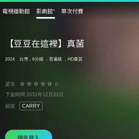
電視運動館
影劇館⁺
單次付費
【豆豆在這裡】真菌
2024．台灣．6分鐘 ．
普遍級
．HD畫質
星等
0
下架時間 2031年12月31日
頻道
CARRY
請先登入