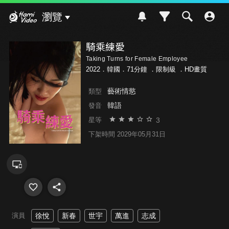
Hami Video
瀏覽
騎乘練愛
Taking Turns for Female Employee
2022．韓國．71分鐘 ．
限制級
．HD畫質
藝術情慾
類型
韓語
發音
3
星等
下架時間 2029年05月31日
演員
徐悅
新春
世宇
萬進
志成