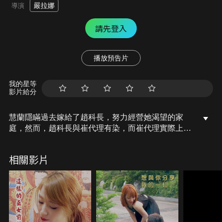
嚴拉娜
導演
請先登入
播放預告片
我的星等
影片給分
慧蘭隱瞞過去嫁給了趙科長，努力經營她渴望的家
庭，然而，趙科長與崔代理有染，而崔代理實際上是
故意接近他來敲詐錢財，並不斷威脅他，得知真相的
慧蘭決定採取行動，聯絡了崔代理，幾天後，一名偵
相關影片
探來到慧蘭和趙科長的家……