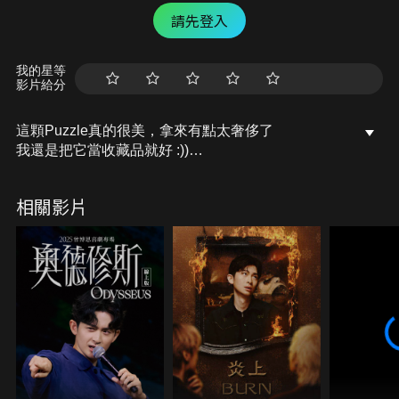
請先登入
我的星等
影片給分
這顆Puzzle真的很美，拿來有點太奢侈了
我還是把它當收藏品就好 :))
#胡子Huzi #胡買海開 #太極Puzzle
相關影片