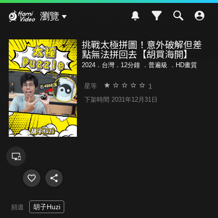
Hami Video
瀏覽
挑戰太極拼圖！意外破解但差
點無法拼回去【胡買海開】
2024．台灣．12分鐘 ．
普遍級
．HD畫質
1
星等
下架時間 2031年12月31日
胡子Huzi
頻道