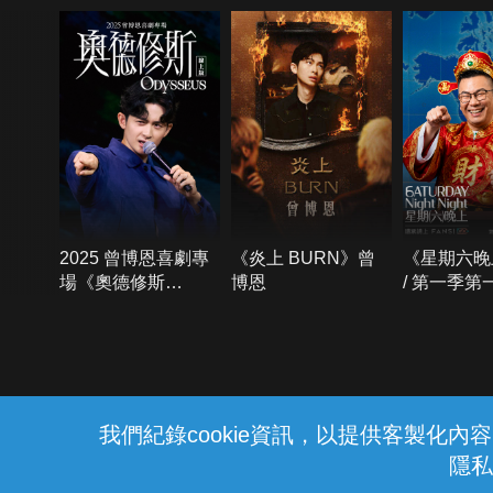
2025 曾博恩喜劇專
《炎上 BURN》曾
《星期六晚
場《奧德修斯
博恩
/ 第一季第
Odysseus》
{{notifyMsg}}
我們紀錄cookie資訊，以提供客製化
隱私