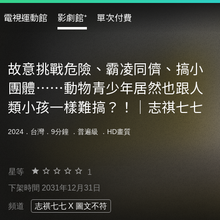
電視運動館
影劇館⁺
單次付費
故意挑戰危險、霸凌同儕、搞小
團體⋯⋯動物青少年居然也跟人
類小孩一樣難搞？！｜志祺七七
2024．台灣．9分鐘 ．
普遍級
．HD畫質
星等
1
下架時間 2031年12月31日
頻道
志祺七七 X 圖文不符