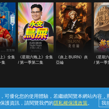
上》全集
《星期六晚上》全集
《炎上 BURN》炎
《星期
一集
/ 第一季第二集
亞綸
/ 第一
常見問題
線上客服
服務條款
隱私權保護
內容，可優化您的使用體驗，若繼續閱覽本網站內容，即表
保護資訊，請閱覽我們的
隱私權保護政策
。
中華電信股份有限公司個人家庭分公司 (統一編號：96979949) © 2026