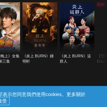
六晚上》全集
《炎上 BURN》鍾
《炎上 BURN》這
【荒
季第三集
明軒
群人
Day
難所
不了
示您同意我們使用cookies。更多關於