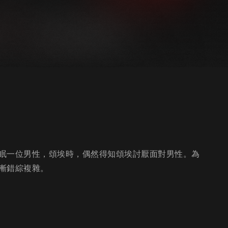
眠一位男性，頌埃時，偶然得知頌埃討厭面對男性。為
漸錯綜複雜。