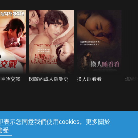
：呻吟交戰
閃耀的成人羅曼史
換人睡看看
燃騷
示您同意我們使用cookies。更多關於