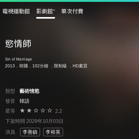
電視運動館
影劇館⁺
單次付費
慾情師
Sin of Marriage
2013．韓國．102分鐘 ．
限制級
．HD畫質
類型
藝術情慾
發音
韓語
星等
2.2
下架時間 2029年10月03日
演員
李善鎮
李裕英