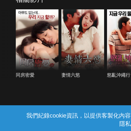
同房密愛
妻情六慾
慾亂沖繩行
{{notifyMsg}}
我們紀錄cookie資訊，以提供客製化
隱私