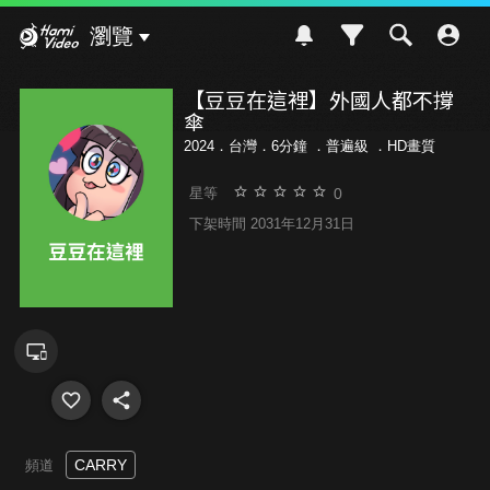
Hami Video
瀏覽
【豆豆在這裡】外國人都不撐
傘
2024．台灣．6分鐘 ．
普遍級
．HD畫質
0
星等
下架時間 2031年12月31日
CARRY
頻道