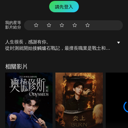
請先登入
我的星等
影片給分
人生很長，感謝有你。
從封測就開始接觸爐石戰記，最擅長職業是戰士和牧
師，狼人戰創始者。
OSkomodo 亂世不彰，蛇道生機；凡我蛇族，快快甦
相關影片
醒。
從陰暗幽霾的蛇界森林甦醒吧， 趁此良機，莫再猶
豫，恭請蛇界至尊雙飛寶典！
OSkomodo 還不一起加入蛇教跟著教主一起前進!