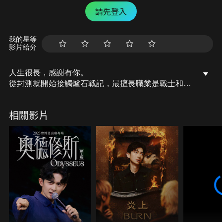
請先登入
我的星等
影片給分
人生很長，感謝有你。
從封測就開始接觸爐石戰記，最擅長職業是戰士和牧
師，狼人戰創始者。
OSkomodo 亂世不彰，蛇道生機；凡我蛇族，快快甦
相關影片
醒。
從陰暗幽霾的蛇界森林甦醒吧， 趁此良機，莫再猶
豫，恭請蛇界至尊雙飛寶典！
OSkomodo 還不一起加入蛇教跟著教主一起前進!