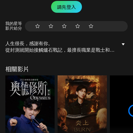
請先登入
我的星等
影片給分
人生很長，感謝有你。
從封測就開始接觸爐石戰記，最擅長職業是戰士和牧
師，狼人戰創始者。
OSkomodo 亂世不彰，蛇道生機；凡我蛇族，快快甦
相關影片
醒。
從陰暗幽霾的蛇界森林甦醒吧， 趁此良機，莫再猶
豫，恭請蛇界至尊雙飛寶典！
OSkomodo 還不一起加入蛇教跟著教主一起前進!