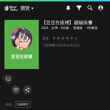
Hami Video
瀏覽
【豆豆在這裡】超級挑釁
2024．台灣．6分鐘 ．
普遍級
．HD畫質
0
星等
下架時間 2031年12月31日
CARRY
頻道