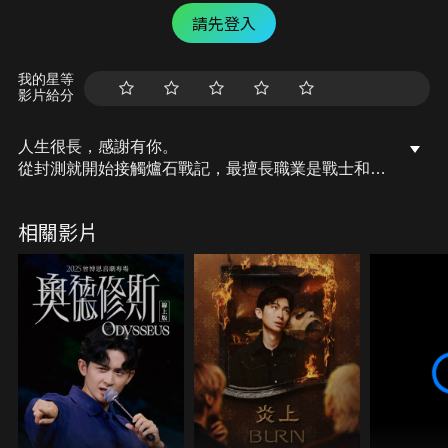
請先登入
我的星等
影片給分
人生很長，感謝有你。
從封測就開始接觸爐石戰記，最擅長職業是戰士和牧
師，狼人戰創始者。
OSkomodo 亂世不彰，蛇道生機；凡我蛇族，快快甦
相關影片
醒。
從陰暗幽霾的蛇界森林甦醒吧， 趁此良機，莫再猶
豫，恭請蛇界至尊雙飛寶典！
OSkomodo 還不一起加入蛇教跟著教主一起前進!