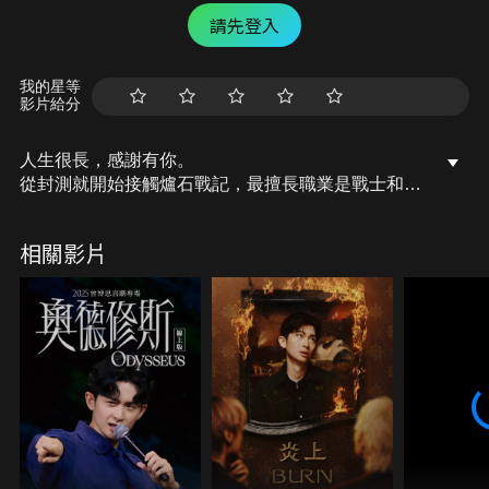
請先登入
我的星等
影片給分
人生很長，感謝有你。
從封測就開始接觸爐石戰記，最擅長職業是戰士和牧
師，狼人戰創始者。
OSkomodo 亂世不彰，蛇道生機；凡我蛇族，快快甦
相關影片
醒。
從陰暗幽霾的蛇界森林甦醒吧， 趁此良機，莫再猶
豫，恭請蛇界至尊雙飛寶典！
OSkomodo 還不一起加入蛇教跟著教主一起前進!