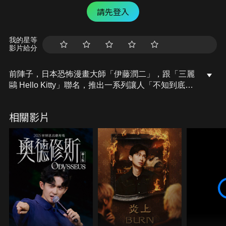
請先登入
我的星等
影片給分
前陣子，日本恐怖漫畫大師「伊藤潤二」，跟「三麗
鷗 Hello Kitty」聯名，推出一系列讓人「不知到底該
害怕、還是該覺得可愛」的周邊。欸不是⋯⋯！伊藤
潤二的漫畫明明很可怕，為什麼會有這種聯名？他的
相關影片
恐怖漫畫究竟有什麼魔力，能席捲全球、突破漫畫
圈、滲透到你我的生活中？今天的志祺七七，就讓我
們一起來聊聊「伊藤潤二與他的作品」吧！