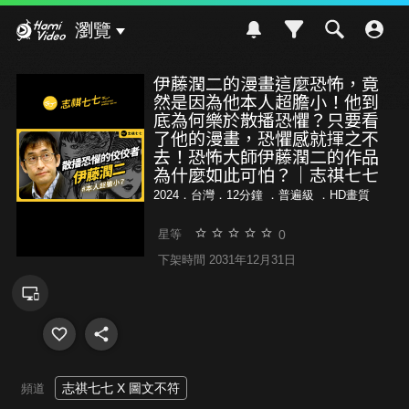
Hami Video
瀏覽
伊藤潤二的漫畫這麼恐怖，竟
然是因為他本人超膽小！他到
底為何樂於散播恐懼？只要看
了他的漫畫，恐懼感就揮之不
去！恐怖大師伊藤潤二的作品
為什麼如此可怕？｜志祺七七
2024．台灣．12分鐘 ．
普遍級
．HD畫質
0
星等
下架時間 2031年12月31日
志祺七七 X 圖文不符
頻道