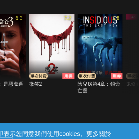
6.3
7.2
5.8
：是惡魔逼
微笑2
陰兒房第4章：鎖命
鬼修
亡靈
示您同意我們使用cookies。更多關於