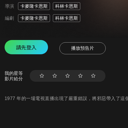
導演
卡麥隆卡恩斯
科林卡恩斯
編劇
卡麥隆卡恩斯
科林卡恩斯
請先登入
播放預告片
我的星等
影片給分
1977 年的一場電視直播出現了嚴重錯誤，將邪惡帶入了這