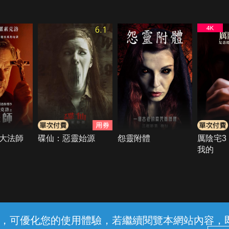
6.1
大法師
碟仙：惡靈始源
怨靈附體
厲陰宅3
我的
常見問題
線上客服
服務條款
隱私權保護
內容，可優化您的使用體驗，若繼續閱覽本網站內容，即表