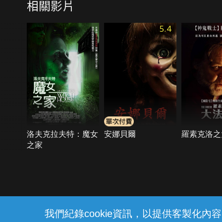
相關影片
5.4
洛夫克拉夫特：魔女
安娜貝爾
羅素克洛之
之家
{{notifyMsg}}
我們紀錄cookie資訊，以提供客製化