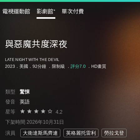
電視運動館
影劇館⁺
單次付費
與惡魔共度深夜
LATE NIGHT WITH THE DEVIL
2023．美國．92分鐘 ．
限制級
．
評分7.0
．HD畫質
類型
驚悚
發音
英語
星等
4.2
下架時間 2026年10月31日
演員
大衛達斯馬齊連
英格麗托雷利
勞拉戈登