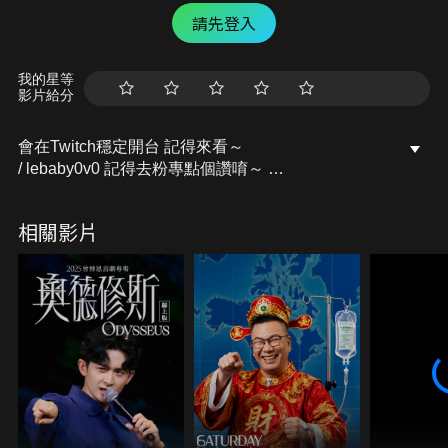
請先登入
我的星等
影片給分
會在Twitch穩定開台 記得來看～
/ lebaby0v0 記得去粉專點個讚唷～
開台活動訊息都會發布在上面的
Facebook粉專：樂樂Lebaby
相關影片
/ lebaby0v0 Instagram：lebaby0v0
/ lebaby0v0 本頻道授權相關請洽詢：
littlefish@mesports.com.tw
若非此窗口授權，一律概不承認。
業務合作請洽：san710501@mesports.com.tw