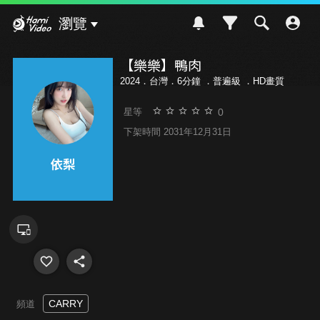
Hami Video
瀏覽
【樂樂】鴨肉
2024．台灣．6分鐘 ．
普遍級
．HD畫質
0
星等
下架時間 2031年12月31日
CARRY
頻道