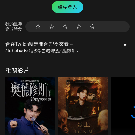
請先登入
我的星等
影片給分
會在Twitch穩定開台 記得來看～
/ lebaby0v0 記得去粉專點個讚唷～
開台活動訊息都會發布在上面的
Facebook粉專：樂樂Lebaby
相關影片
/ lebaby0v0 Instagram：lebaby0v0
/ lebaby0v0 本頻道授權相關請洽詢：
littlefish@mesports.com.tw
若非此窗口授權，一律概不承認。
業務合作請洽：san710501@mesports.com.tw