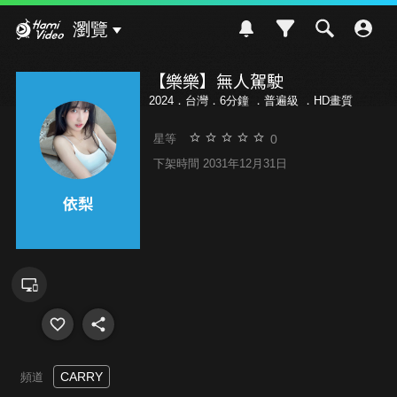
Hami Video
瀏覽
【樂樂】無人駕駛
2024．台灣．6分鐘 ．
普遍級
．HD畫質
0
星等
下架時間 2031年12月31日
CARRY
頻道