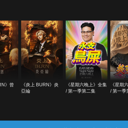
RN》曾
《炎上 BURN》炎
《星期六晚上》全集
《星期
亞綸
/ 第一季第二集
/ 第一
常見問題
線上客服
服務條款
隱私權保護