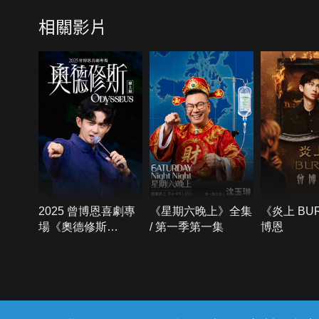
相關影片
2025 曾博恩喜劇專
《星期六晚上》全集
《炎上 BU
場《奧德修斯
/ 第一季第一集
博恩
Odysseus》
{{notifyMsg}}