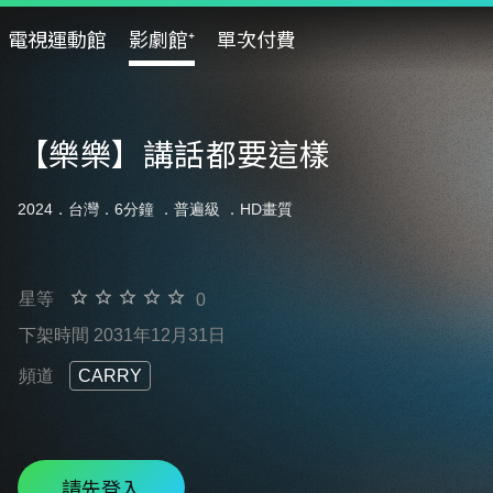
電視運動館
影劇館⁺
單次付費
【樂樂】講話都要這樣
2024．台灣．6分鐘 ．
普遍級
．HD畫質
星等
0
下架時間 2031年12月31日
頻道
CARRY
請先登入