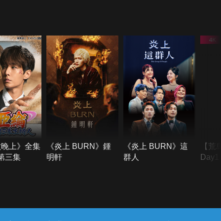
六晚上》全集
《炎上 BURN》鍾
《炎上 BURN》這
【荒
季第三集
明軒
群人
Day
難所
不了