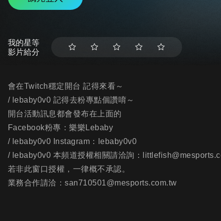
我的星等
影片給分
會在Twitch穩定開台 記得來看～
/ lebaby0v0 記得去粉專點個讚唷～
開台活動訊息都會發布在上面的
Facebook粉專：樂樂Lebaby
/ lebaby0v0 Instagram：lebaby0v0
/ lebaby0v0 本頻道授權相關請洽詢：littlefish@mesports.c
若非此窗口授權，一律概不承認。
業務合作請洽：san710501@mesports.com.tw