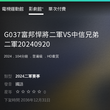
電視運動館
影劇館⁺
單次付費
G037富邦悍將二軍VS中信兄弟
二軍20240920
2024．104分鐘 ．
普遍級
．HD畫質
類型
2024二軍賽事
發音
國語
星等
0
下架時間 2036年12月31日