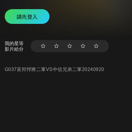
請先登入
我的星等
影片給分
G037富邦悍將二軍VS中信兄弟二軍20240920