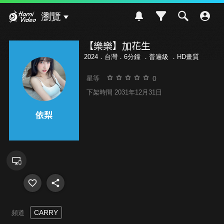
Hami Video
瀏覽
【樂樂】加花生
2024．台灣．6分鐘 ．
普遍級
．HD畫質
0
星等
下架時間 2031年12月31日
CARRY
頻道