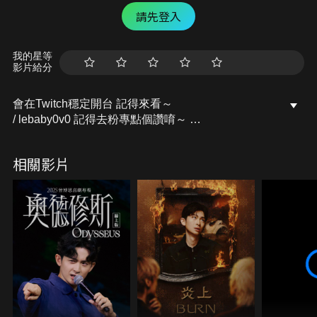
請先登入
我的星等
影片給分
會在Twitch穩定開台 記得來看～
/ lebaby0v0 記得去粉專點個讚唷～
開台活動訊息都會發布在上面的
Facebook粉專：樂樂Lebaby
相關影片
/ lebaby0v0 Instagram：lebaby0v0
/ lebaby0v0 本頻道授權相關請洽詢：
littlefish@mesports.com.tw
若非此窗口授權，一律概不承認。
業務合作請洽：san710501@mesports.com.tw