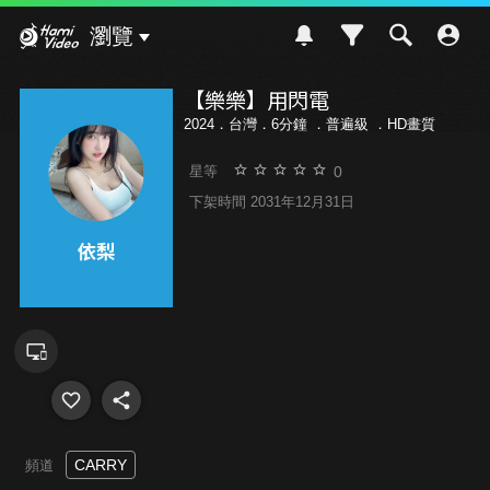
Hami Video
瀏覽
【樂樂】用閃電
2024．台灣．6分鐘 ．
普遍級
．HD畫質
0
星等
下架時間 2031年12月31日
CARRY
頻道