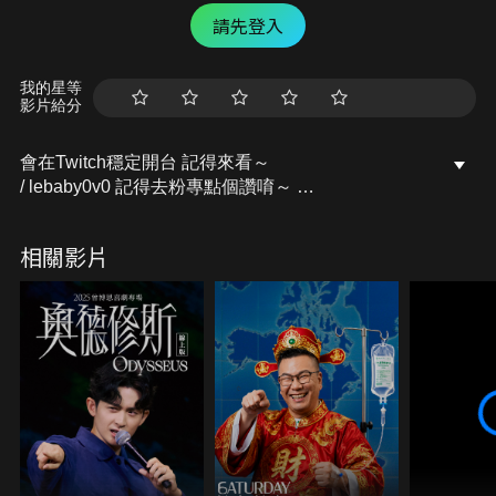
請先登入
我的星等
影片給分
會在Twitch穩定開台 記得來看～
/ lebaby0v0 記得去粉專點個讚唷～
開台活動訊息都會發布在上面的
Facebook粉專：樂樂Lebaby
相關影片
/ lebaby0v0 Instagram：lebaby0v0
/ lebaby0v0 本頻道授權相關請洽詢：
littlefish@mesports.com.tw
若非此窗口授權，一律概不承認。
業務合作請洽：san710501@mesports.com.tw