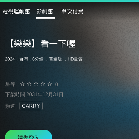
電視運動館
影劇館⁺
單次付費
【樂樂】看一下喔
2024．台灣．6分鐘 ．
普遍級
．HD畫質
星等
0
下架時間 2031年12月31日
頻道
CARRY
請先登入