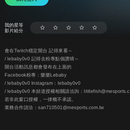
我的星等
影片給分
會在Twitch穩定開台 記得來看～
/ lebaby0v0 記得去粉專點個讚唷～
開台活動訊息都會發布在上面的
Facebook粉專：樂樂Lebaby
/ lebaby0v0 Instagram：lebaby0v0
/ lebaby0v0 本頻道授權相關請洽詢：littlefish@mesports.c
若非此窗口授權，一律概不承認。
業務合作請洽：san710501@mesports.com.tw