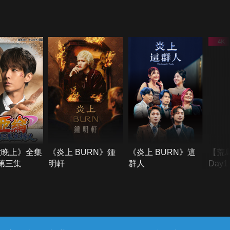
六晚上》全集
《炎上 BURN》鍾
《炎上 BURN》這
【荒
季第三集
明軒
群人
Day
難所
不了