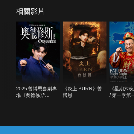
相關影片
2025 曾博恩喜劇專
《炎上 BURN》曾
《星期六晚
場《奧德修斯
博恩
/ 第一季第
Odysseus》
{{notifyMsg}}