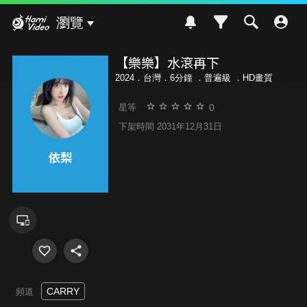
Hami Video
瀏覽
【樂樂】水滾再下
2024．台灣．6分鐘 ．
普遍級
．HD畫質
0
星等
下架時間 2031年12月31日
CARRY
頻道