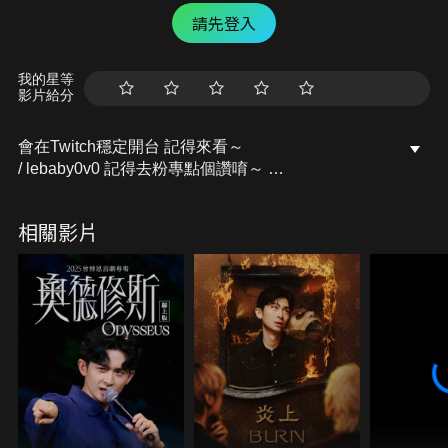
請先登入
我的星等
影片給分
會在Twitch穩定開台 記得來看～
/ lebaby0v0 記得去粉專點個讚唷～
開台活動訊息都會發布在上面的
Facebook粉專：樂樂Lebaby
相關影片
/ lebaby0v0 Instagram：lebaby0v0
/ lebaby0v0 本頻道授權相關請洽詢：
littlefish@mesports.com.tw
若非此窗口授權，一律概不承認。
業務合作請洽：san710501@mesports.com.tw