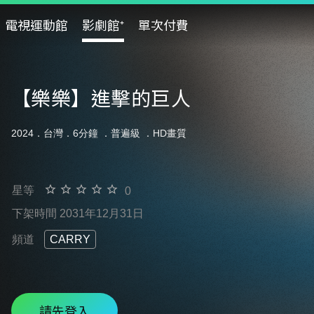
電視運動館
影劇館⁺
單次付費
【樂樂】進擊的巨人
2024．台灣．6分鐘 ．
普遍級
．HD畫質
星等
0
下架時間 2031年12月31日
頻道
CARRY
請先登入