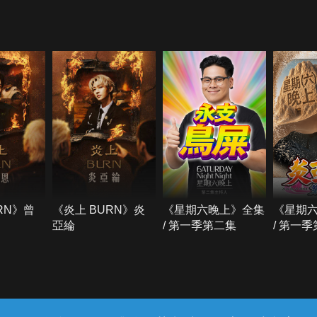
RN》曾
《炎上 BURN》炎
《星期六晚上》全集
《星期
亞綸
/ 第一季第二集
/ 第一
常見問題
線上客服
服務條款
隱私權保護