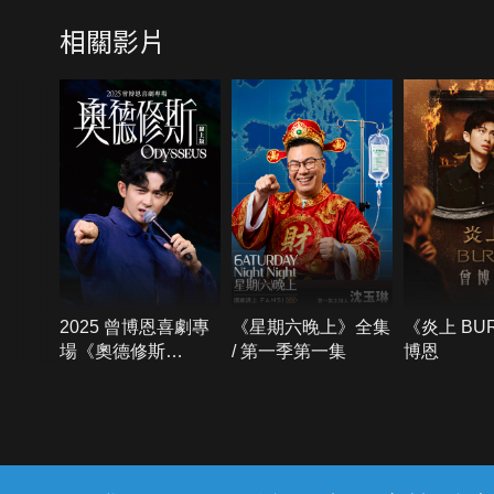
相關影片
2025 曾博恩喜劇專
《星期六晚上》全集
《炎上 BU
場《奧德修斯
/ 第一季第一集
博恩
Odysseus》
{{notifyMsg}}