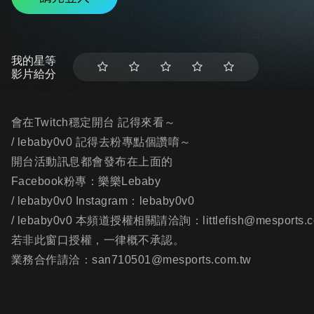
我的星等
影片給分
會在Twitch穩定開台 記得來看～
/ lebaby0v0 記得去粉專點個讚唷～
開台活動訊息都會發布在上面的
Facebook粉專：樂樂Lebaby
/ lebaby0v0 Instagram：lebaby0v0
/ lebaby0v0 本頻道授權相關請洽詢：littlefish@mesports.c
若非此窗口授權，一律概不承認。
業務合作請洽：san710501@mesports.com.tw