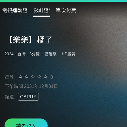
電視運動館
影劇館⁺
單次付費
【樂樂】橘子
2024．台灣．6分鐘 ．
普遍級
．HD畫質
星等
0
下架時間 2031年12月31日
頻道
CARRY
請先登入