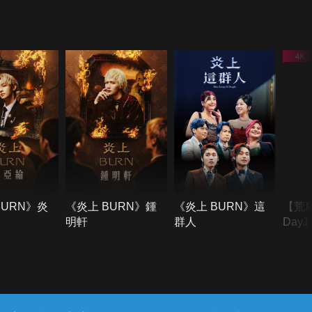
BURN》炎
《炎上 BURN》鍾
《炎上 BURN》這
【荒
明軒
群人
Day
難所
不了