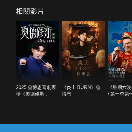
相關影片
2025 曾博恩喜劇專
《炎上 BURN》曾
《星期六晚
場《奧德修斯
博恩
/ 第一季第
Odysseus》
{{notifyMsg}}