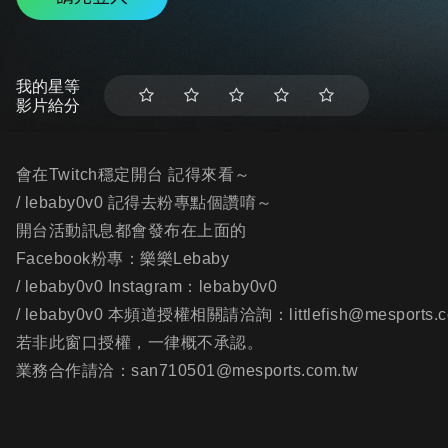
我的星等
影片給分
會在Twitch穩定開台 記得來看～
/ lebaby0v0 記得去粉專點個讚唷～
開台活動訊息都會發布在上面的
Facebook粉專：樂樂Lebaby
/ lebaby0v0 Instagram：lebaby0v0
/ lebaby0v0 本頻道授權相關請洽詢：littlefish@mesports.c
若非此窗口授權，一律概不承認。
業務合作請洽：san710501@mesports.com.tw